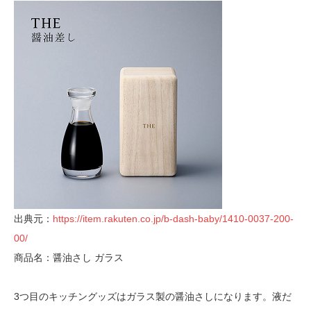
出典元：
https://item.rakuten.co.jp/b-dash-baby/1410-0037-200-
00/
商品名：醤油さし ガラス
3つ目のキッチングッズはガラス製の醤油さしになります。液だ